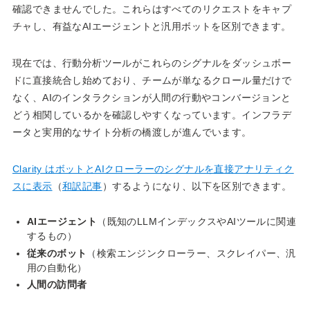
確認できませんでした。これらはすべてのリクエストをキャプ
チャし、有益なAIエージェントと汎用ボットを区別できます。
現在では、行動分析ツールがこれらのシグナルをダッシュボー
ドに直接統合し始めており、チームが単なるクロール量だけで
なく、AIのインタラクションが人間の行動やコンバージョンと
どう相関しているかを確認しやすくなっています。インフラデ
ータと実用的なサイト分析の橋渡しが進んでいます。
Clarity はボットとAIクローラーのシグナルを直接アナリティク
スに表示
（
和訳記事
）するようになり、以下を区別できます。
AIエージェント
（既知のLLMインデックスやAIツールに関連
するもの）
従来のボット
（検索エンジンクローラー、スクレイパー、汎
用の自動化）
人間の訪問者