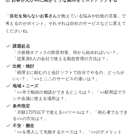
「
自社を知らないお客さん
が抱えている悩みや比較の言葉」で
考えるのがポイント。それぞれは自社のサービスなどに変えて
くださいね。
課題起点
「小規模オフィスの防音対策、何から始めればいい？」
「従業員5人の会社で使える勤怠管理の方法は？」
比較・検討
「税理士に頼むのと会計ソフトで自分でやるの、どっちが
いい？」「○○と△△のサービスの違いは？」
地域＋ニーズ
「○○市で相続の相談ができるところは？」「○○駅周辺でラ
ンチ会議に使える場所は？」
条件指定
「月額1万円以下で使える○○ツールは？」「初心者でもでき
る○○の方法は？」
不安・懸念
「○○を導入して失敗するケースは？」「○○のデメリット