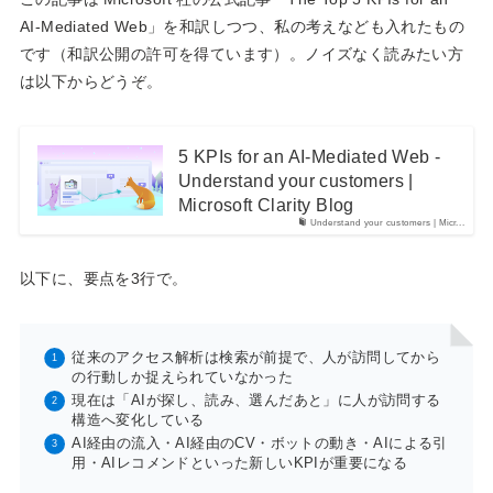
AI-Mediated Web」を和訳しつつ、私の考えなども入れたもの
です（和訳公開の許可を得ています）。ノイズなく読みたい方
は以下からどうぞ。
5 KPIs for an AI-Mediated Web -
Understand your customers |
Microsoft Clarity Blog
Understand your customers | Micr...
以下に、要点を3行で。
従来のアクセス解析は検索が前提で、人が訪問してから
の行動しか捉えられていなかった
現在は「AIが探し、読み、選んだあと」に人が訪問する
構造へ変化している
AI経由の流入・AI経由のCV・ボットの動き・AIによる引
用・AIレコメンドといった新しいKPIが重要になる