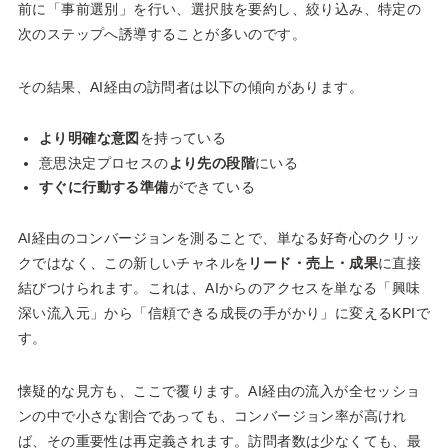
前に「事前選別」を行い、選択肢を要約し、絞り込み、特定の
次のステップへ誘導することが多いのです。
その結果、AI経由の訪問者は以下の傾向があります。
より明確な意図
を持っている
意思決定プロセスの
より先の段階
にいる
すぐに行動する準備
ができている
AI経由のコンバージョンを測ることで、単なる好奇心のクリッ
クではなく、この新しいチャネルを
リード・売上・成果
に直接
結びつけられます。これは、AIからのアクセスを単なる「興味
深い流入元」から「信頼できる成長の手がかり」に変えるKPIで
す。
懐疑的な見方も、ここで覆ります。AI経由の流入が全セッショ
ンの中で小さな割合であっても、コンバージョン率が高けれ
ば、その重要性は再定義されます。訪問者数は少なくても、最